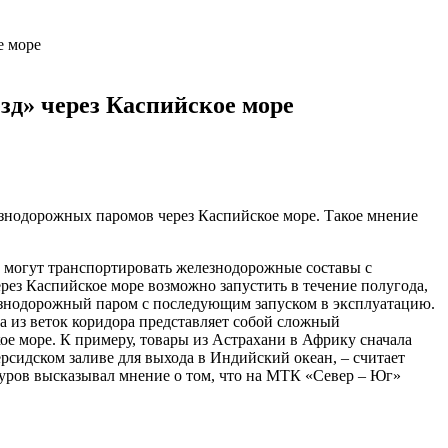
е море
езд» через Каспийское море
езнодорожных паромов через Каспийское море. Такое мнение
ые могут транспортировать железнодорожные составы с
ез Каспийское море возможно запустить в течение полугода,
лезнодорожный паром с последующим запуском в эксплуатацию.
а из веток коридора представляет собой сложный
 море. К примеру, товары из Астрахани в Африку сначала
ерсидском заливе для выхода в Индийский океан, – считает
ров высказывал мнение о том, что на МТК «Север – Юг»