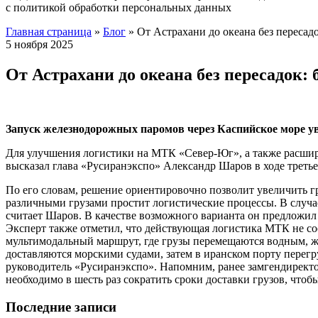
с политикой обработки персональных данных
Главная страница
»
Блог
»
От Астрахани до океана без пересад
5 ноября 2025
От Астрахани до океана без пересадок:
Запуск железнодорожных паромов через Каспийское море уве
Для улучшения логистики на МТК «Север-Юг», а также расшир
высказал глава «Русиранэкспо» Александр Шаров в ходе трет
По его словам, решение ориентировочно позволит увеличить гр
различными грузами простит логистические процессы. В случа
считает Шаров. В качестве возможного варианта он предложил
Эксперт также отметил, что действующая логистика МТК не со
мультимодальный маршрут, где грузы перемещаются водным, ж
доставляются морскими судами, затем в иранском порту перегр
руководитель «Русиранэкспо». Напомним, ранее замгендирек
необходимо в шесть раз сократить сроки доставки грузов, что
Последние записи