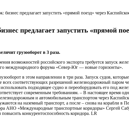
ок: бизнес предлагает запустить «прямой поезд» через Каспийско
 бизнес предлагает запустить «прямой по
личит грузооборот в 3 раза.
ения возможностей российского экспорта требуется запуск жел
ьего международного форума «Север-Юг — новые горизонты».
узооборот в этом направлении в три раза. Запуск судов, котор
е всех соответствующих разрешений железнодорожный паром чер
 использовать подходящее судно и переоборудовать его под же
ответствует современным требованиям. – В настоящее время одн
елезнодорожным и автомобильным транспортом через Каспийское
ужаются на наземный транспорт, а после – снова на корабли в П
тора АНО «Международные транспортные коридоры» Сергей Сабу
бы повысить конкурентоспособность коридора. LR