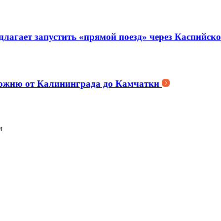
едлагает запустить «прямой поезд» через Каспийск
можню от Калининграда до Камчатки
и